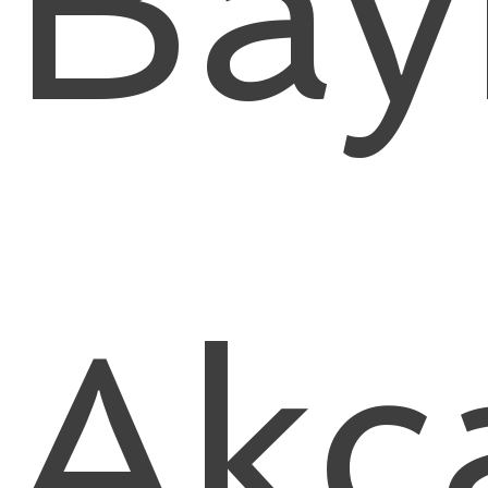
Bay
Akc