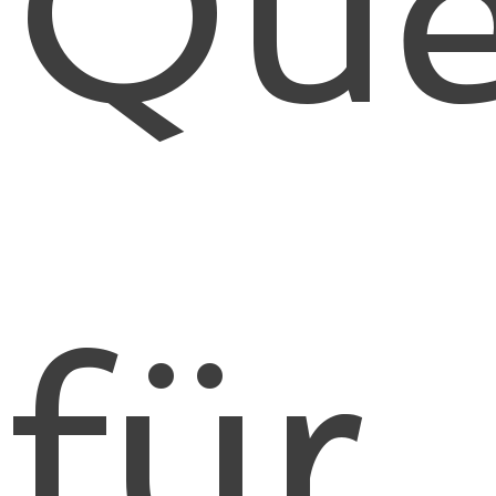
Que
für