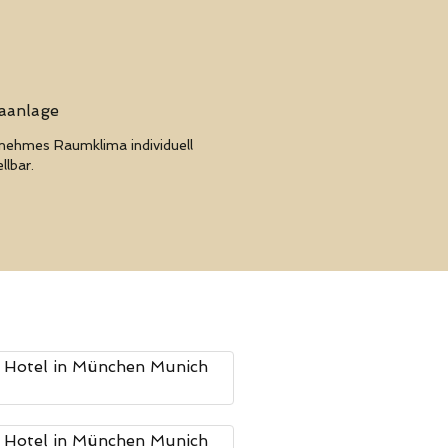
aanlage
ehmes Raumklima individuell
llbar.