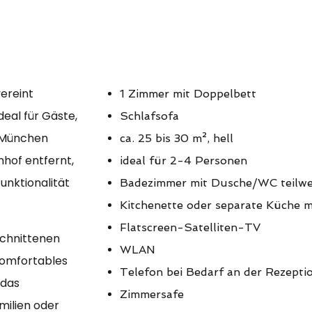
ereint
1 Zimmer mit Doppelbett
eal für Gäste,
Schlafsofa
n München
ca. 25 bis 30 m², hell
hof entfernt,
ideal für 2-4 Personen
unktionalität
Badezimmer mit Dusche/WC teilwei
Kitchenette oder separate Küche 
Flatscreen-Satelliten-TV
eschnittenen
WLAN
 komfortables
Telefon bei Bedarf an der Rezeptio
 das
Zimmersafe
milien oder