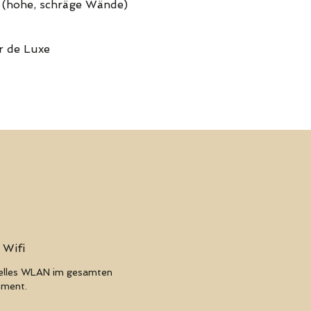
 (hohe, schräge Wände)
r de Luxe
 Wifi
elles WLAN im gesamten
tment.